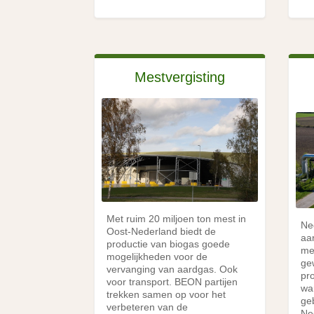
Mestvergisting
Met ruim 20 miljoen ton mest in
Ne
Oost-Nederland biedt de
aa
productie van biogas goede
me
mogelijkheden voor de
ge
vervanging van aardgas. Ook
pr
voor transport. BEON partijen
wa
trekken samen op voor het
ge
verbeteren van de
Ne