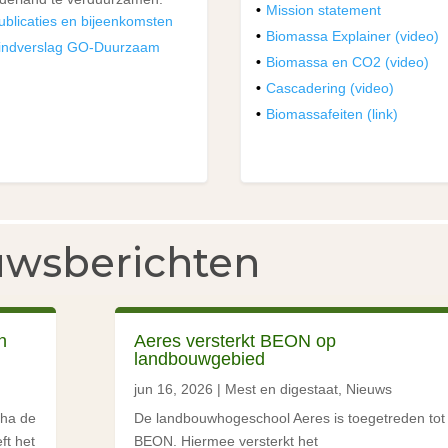
Mission statement
ublicaties en bijeenkomsten
Biomassa Explainer (video)
indverslag GO-Duurzaam
Biomassa en CO2 (video)
Cascadering (video)
Biomassafeiten (link)
uwsberichten
n
Aeres versterkt BEON op
landbouwgebied
jun 16, 2026
|
Mest en digestaat
,
Nieuws
cha de
De landbouwhogeschool Aeres is toegetreden tot
ft het
BEON. Hiermee versterkt het