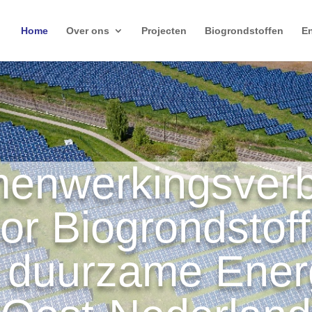
Home
Over ons
Projecten
Biogrondstoffen
En
enwerkingsver
or Biogrondstof
 duurzame Ener