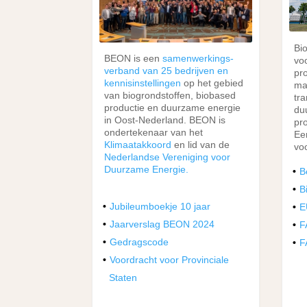
Bio
BEON is een
samenwerkings-
vo
verband van 25 bedrijven en
pr
kennisinstellingen
op het gebied
mat
van biogrondstoffen, biobased
tr
productie en duurzame energie
du
in Oost-Nederland. BEON is
pr
ondertekenaar van het
Een
Klimaatakkoord
en lid van de
vo
Nederlandse Vereniging voor
Duurzame Energie.
B
B
Jubileumboekje 10 jaar
E
Jaarverslag BEON 2024
F
Gedragscode
F
Voordracht voor Provinciale
Staten