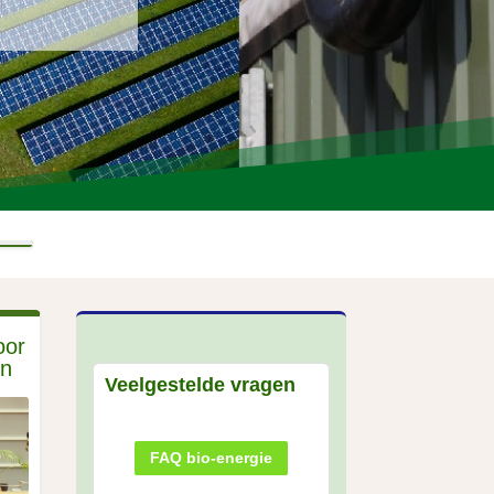
oor
en
Veelgestelde vragen
FAQ bio-energie