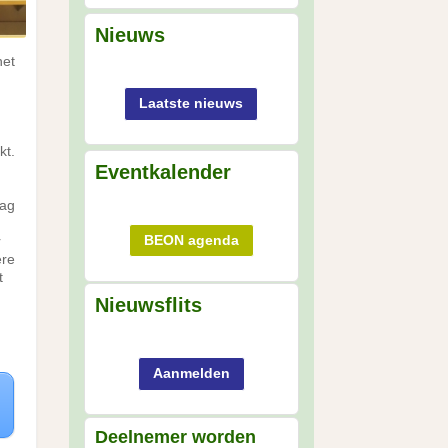
Nieuws
het
Laatste nieuws
kt.
Eventkalender
dag
BEON agenda
r
ere
t
Nieuwsflits
n
Aanmelden
Deelnemer worden