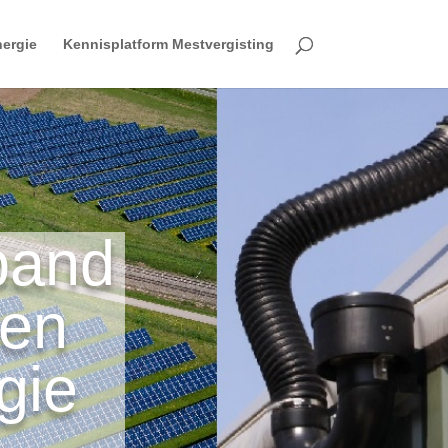
ergie
Kennisplatform Mestvergisting
band
fen
gie