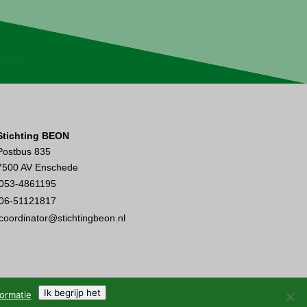
Stichting BEON
Postbus 835
7500 AV Enschede
053-4861195
06-51121817
coordinator@stichtingbeon.nl
Ik begrijp het
ormatie