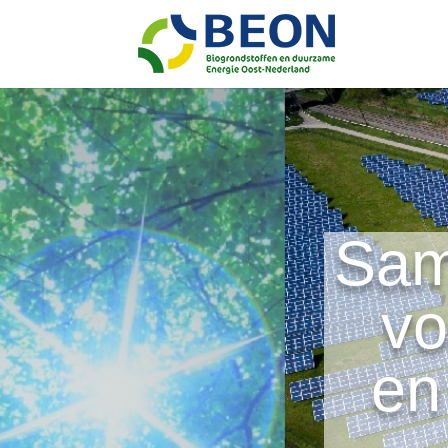
Sam
vo
en