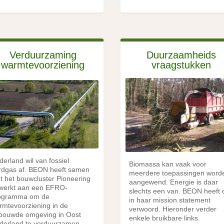
Verduurzaming
Duurzaamheids
warmtevoorziening
vraagstukken
derland wil van fossiel
Biomassa kan vaak voor
rdgas af. BEON heeft samen
meerdere toepassingen word
t het bouwcluster Pioneering
aangewend. Energie is daar
werkt aan een EFRO-
slechts een van. BEON heeft d
ogramma om de
in haar mission statement
rmtevoorziening in de
verwoord. Hieronder verder
bouwde omgeving in Oost
enkele bruikbare links.
derland te verduurzamen.