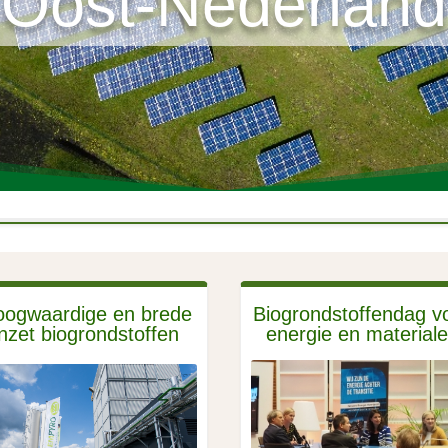
Oost-Nederland
ogwaardige en brede
Biogrondstoffendag v
inzet biogrondstoffen
energie en material