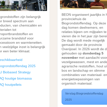
BEON organiseert jaarlijks in 
grondstoffen zijn belangrijk
provinciehuis de
or breed spectrum aan
Biogrondstoffendag. Op deze
oducten, van chemicaliën en
dag komen deelnemers, en
erialen tot
relaties bijeen om mijlpalen te
ansportbrandstoffen en
vieren die in het jaar zijn berei
urzame brandstof voor
De dag wordt mede mogelijk
ocesstoom en warmtenetten.
gemaakt door de provincie
 veelzijdige inzet is belangrijk
Overijssel. In 2026 wordt de 
or een beter klimaat.
gehouden op
donderdag 5
november
met aandacht voo
eschikbaarheid
vezelgewassen, mest en and
iogrondstoffendag 2025
agrarische reststoffen, hout ui
bos en landschap en slimme
U Biobased Strategy
combinaties van materiaal- e
AQ houtige biomassa
energietoepassingen van
organisch materiaal.
AQ houtpellets
Verslag Biogrondstoffendag
2025