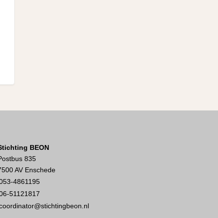
Stichting BEON
Postbus 835
7500 AV Enschede
053-4861195
06-51121817
coordinator@stichtingbeon.nl