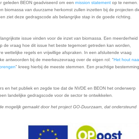
jaar geleden BEON geadviseerd om een
mission statement
op te nemen.
een biomassa van duurzame herkomst zullen inzetten bij de projecten di
en ziet deze gedragscode als belangrijke stap in de goede richting.
elangrijkste issue vinden voor de inzet van biomassa. Een meerderheid
. Op de vraag hoe dit issue het beste tegemoet getreden kan worden,
 wettelijke regels en vrijwillige afspraken. In een afsluitende vraag
jke antwoorden bij de meerkeuzevraag over de eigen rol: “
Het hout naa
 brengen
” kreeg hierbij de meeste stemmen. Een prachtige bestemming
ers en het publiek en zegde toe dat de NVDE en BEON het onderwerp
een landelijke gedragscode voor de sector te ontwikkelen.
e mogelijk gemaakt door het project GO-Duurzaam, dat ondersteund