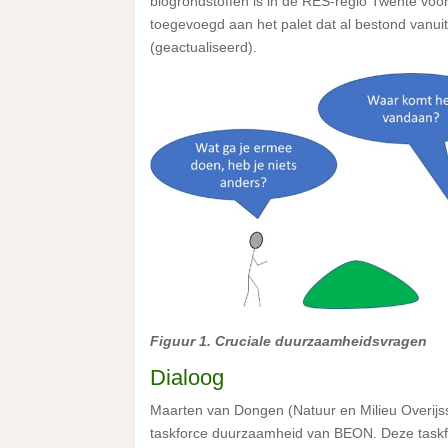
biogrondstoffen is in de RES-regio Twente voo
toegevoegd aan het palet dat al bestond vanui
(geactualiseerd).
Figuur 1. Cruciale duurzaamheidsvragen
Dialoog
Maarten van Dongen (Natuur en Milieu Overijsse
taskforce duurzaamheid van BEON. Deze taskf