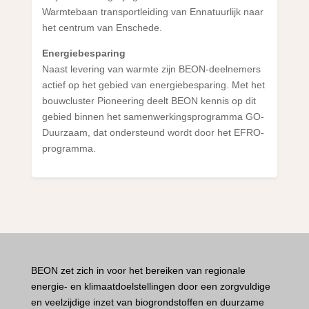
Warmtebaan transportleiding van Ennatuurlijk naar
het centrum van Enschede.
Energiebesparing
Naast levering van warmte zijn BEON-deelnemers
actief op het gebied van energiebesparing. Met het
bouwcluster Pioneering deelt BEON kennis op dit
gebied binnen het samenwerkingsprogramma GO-
Duurzaam, dat ondersteund wordt door het EFRO-
programma.
BEON zet zich in voor het bereiken van regionale
energie- en klimaatdoelstellingen door een zorgvuldige
en veelzijdige inzet van biogrondstoffen en duurzame