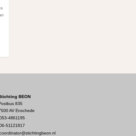
es
an
Stichting BEON
Postbus 835
7500 AV Enschede
053-4861195
06-51121817
coordinator@stichtingbeon.nl