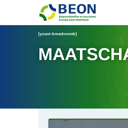
[yoast-breadcrumb]
MAATSCHA