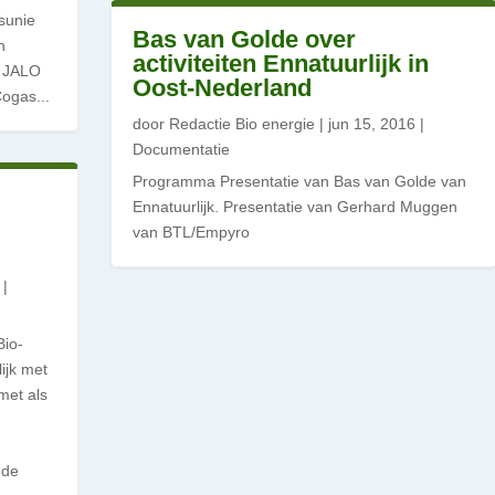
sunie
Bas van Golde over
n
activiteiten Ennatuurlijk in
e JALO
Oost-Nederland
Cogas...
door
Redactie Bio energie
|
jun 15, 2016
|
Documentatie
Programma Presentatie van Bas van Golde van
Ennatuurlijk. Presentatie van Gerhard Muggen
van BTL/Empyro
|
Bio-
ijk met
met als
 de