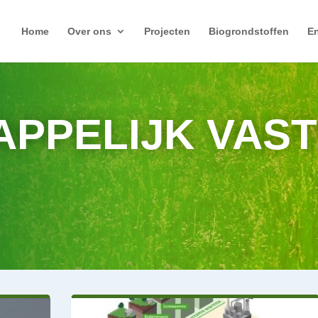
Home
Over ons
Projecten
Biogrondstoffen
En
PPELIJK VAS