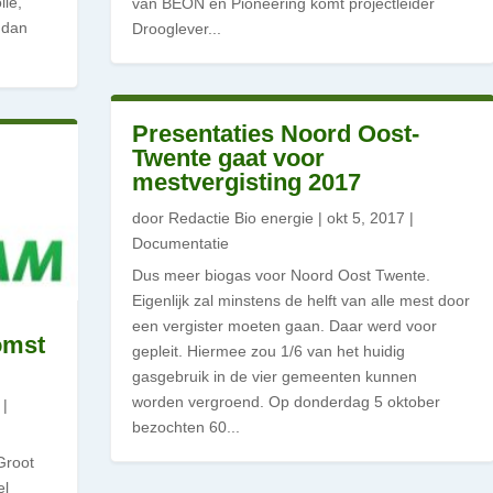
lie,
van BEON en Pioneering komt projectleider
s dan
Drooglever...
Presentaties Noord Oost-
Twente gaat voor
mestvergisting 2017
door
Redactie Bio energie
|
okt 5, 2017
|
Documentatie
Dus meer biogas voor Noord Oost Twente.
Eigenlijk zal minstens de helft van alle mest door
een vergister moeten gaan. Daar werd voor
omst
gepleit. Hiermee zou 1/6 van het huidig
gasgebruik in de vier gemeenten kunnen
worden vergroend. Op donderdag 5 oktober
|
bezochten 60...
Groot
el