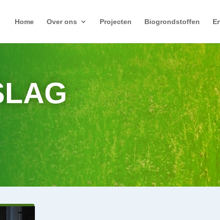
Home
Over ons
Projecten
Biogrondstoffen
En
SLAG