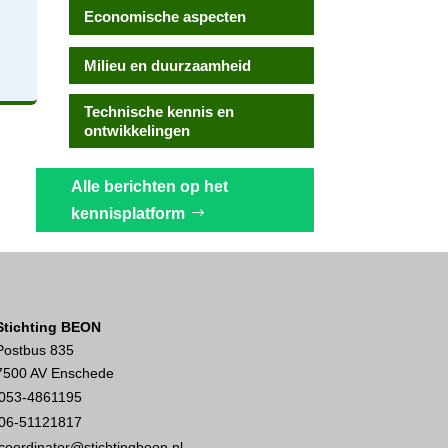
Economische aspecten
Milieu en duurzaamheid
Technische kennis en
ontwikkelingen
Alle berichten op het
kennisplatform
Stichting BEON
Postbus 835
7500 AV Enschede
053-4861195
06-51121817
coordinator@stichtingbeon.nl