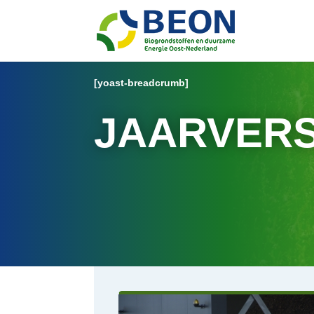
[yoast-breadcrumb]
JAARVER