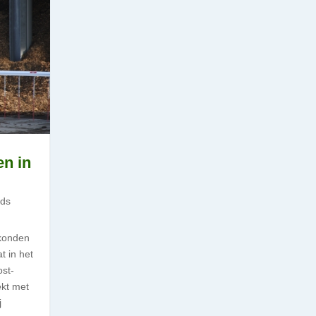
en in
ds
 konden
t in het
ost-
ekt met
j