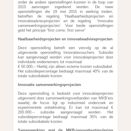
onder de andere openstellingen kunnen in de loop van
2015 aanvragen ingediend worden. De twee
openstellingen die 19 mei 2015 in werking treden,
betreffen de regeling ‘Haalbaarheidsprojecten en
innovatieadviesprojecten’ en de regeling
‘Innovatie
samenwerkingsprojecten’. Voor beide openstellingen
geld het principe “first come, first serve”
Haalbaarheidsprojecten en innovatieadviesprojecten
Deze openstelling betreft een vervolg op de al
uitgevoerde openstelling Innovatievouchers. Subsidie
kan aangevraagd worden voor innovatieprojecten door
individuele ondernemers tot maximaal
€ 50.000,– Hierbij zijn alleen externe kosten subsidiabel.
Het subsidiepercentage bedraagt maximaal 40% van de
totale subsidiabele kosten.
Innovatie samenwerkingsprojecten
Deze openstelling is bedoeld
voor innovatieprojecten
uitgevoerd door samenwerkingsverbanden van MKB’ers
waarbij de focus ligt op industrieel onderzoek en
experimentele ontwikkeling.
Er kan tot maximaal €
200.000,– subsidie aangevraagd worden. Het
subsidiepercentage bedraagt maximaal 35% van de
totale subsidiabele kosten.
Samenwerking met de MKB-innovatiestimulering