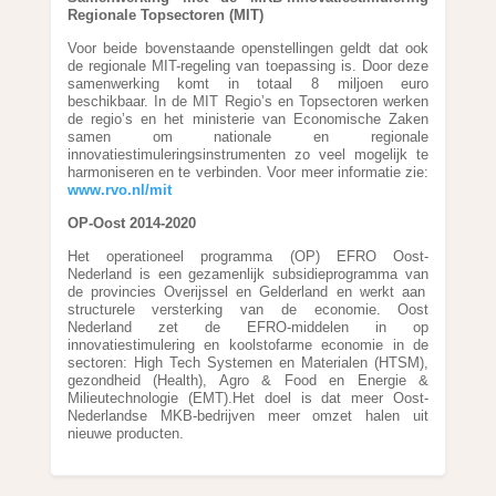
Regionale Topsectoren (MIT)
Voor beide bovenstaande openstellingen geldt dat ook
de regionale MIT-regeling van toepassing is. Door deze
samenwerking komt in totaal 8 miljoen euro
beschikbaar. In de MIT Regio’s en Topsectoren werken
de regio’s en het ministerie van Economische Zaken
samen om nationale en regionale
innovatiestimuleringsinstrumenten zo veel mogelijk te
harmoniseren en te verbinden. Voor meer informatie zie:
www.rvo.nl/mit
OP-Oost 2014-2020
Het operationeel programma (OP) EFRO Oost-
Nederland is een gezamenlijk subsidieprogramma van
de provincies Overijssel en Gelderland en werkt aan
structurele versterking van de economie. Oost
Nederland zet de EFRO-middelen in op
innovatiestimulering en koolstofarme economie in de
sectoren:
High Tech Systemen en Materialen (HTSM),
gezondheid (Health), Agro & Food en Energie &
Milieutechnologie (EMT).
Het doel is dat meer Oost-
Nederlandse MKB-bedrijven meer omzet halen uit
nieuwe producten.