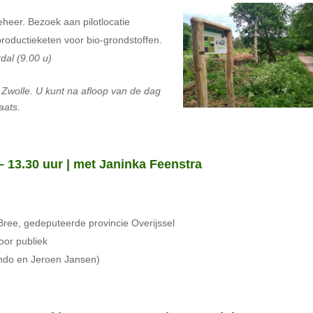
eheer. Bezoek aan pilotlocatie
roductieketen voor bio-grondstoffen.
rdal (9.00 u)
 Zwolle. U kunt na afloop van de dag
aats.
 – 13.30 uur | met Janinka Feenstra
e Bree, gedeputeerde provincie Overijssel
oor publiek
Londo en Jeroen Jansen)