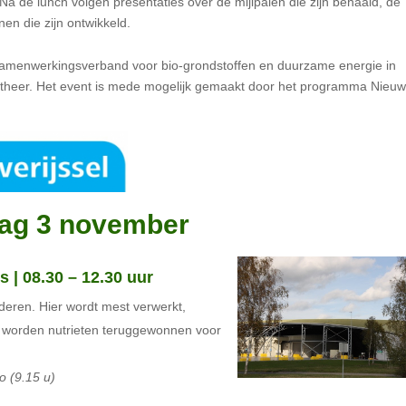
a de lunch volgen presentaties over de mijlpalen die zijn behaald, de
nen die zijn ontwikkeld.
amenwerkingsverband voor bio-grondstoffen en duurzame energie in
astheer. Het event is mede mogelijk gemaakt door het programma Nieu
ag 3 november
 | 08.30 – 12.30 uur
deren. Hier wordt mest verwerkt,
n worden nutrieten teruggewonnen voor
o (9.15 u)