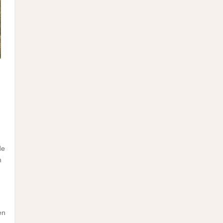
de
n
en