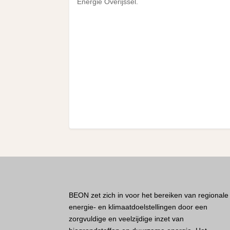
Energie Overijssel.
BEON zet zich in voor het bereiken van regionale
energie- en klimaatdoelstellingen door een
zorgvuldige en veelzijdige inzet van