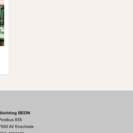
Stichting BEON
Postbus 835
7500 AV Enschede