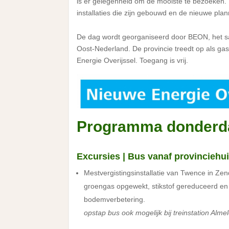
is er gelegenheid om de mooiste te bezoeken. N
installaties die zijn gebouwd en de nieuwe plan
De dag wordt georganiseerd door BEON, het s
Oost-Nederland. De provincie treedt op als g
Energie Overijssel. Toegang is vrij.
Programma donderd
Excursies | Bus vanaf provinciehuis
Mestvergistingsinstallatie van Twence in Zen
groengas opgewekt, stikstof gereduceerd e
bodemverbetering.
opstap bus ook mogelijk bij treinstation Almel