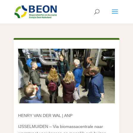
HENRY VAN DER WAL | ANP
IJSSELMUIDEN – Via biomassacentrale naar