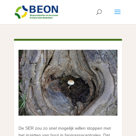
De SER zou zo snel mogelijk willen stoppen met
het inzetten van hout in biomassacentrales. Dat