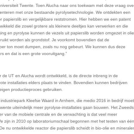
niversiteit Twente. Toen Alucha naar ons toekwam met deze vraag ove
imenteren met onze bestaande pyrolysetechnologie. We ontdekten een
r papierslib en vergelijkbare reststromen. Hier hebben we een patent
kkeld die zowel grotere als kleinere deeltjes kan verwerken en die
ing en pyrolyse kunnen de vezels uit papierslib worden omgezet in oli
uikt worden als grondstof. Je voorkomt bovendien dat de
o per ton moet dumpen, zoals nu nog gebeurt. We kunnen dus deze
rs en dat is een grote vooruitgang.”
r de UT en Alucha wordt ontwikkeld, is de directe inbreng in de
ote installaties elders plaats te vinden. Bovendien kunnen bedrijven
 eigen productieproces gebruiken.
p industriepark Kleefse Waard in Arnhem, die medio 2016 in bedrijf moe
 Twente uiteindelijk meer pyrolyse-installaties gaan bouwen. Het Zweed
er
van de mobiele centrale en de verwachting is dat veel meer
 “We zijn in 2010 op laboratoriumschaal begonnen met het testen van éé
De nu ontwikkelde reactor die papierslib scheidt in bio-olie en minerale