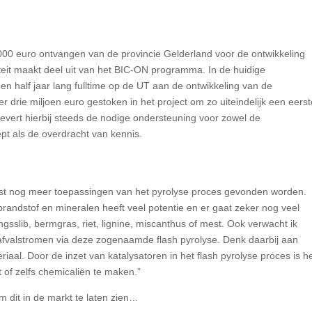
000 euro ontvangen van de provincie Gelderland voor de ontwikkeling
viteit maakt deel uit van het BIC-ON programma. In de huidige
en half jaar lang fulltime op de UT aan de ontwikkeling van de
t er drie miljoen euro gestoken in het project om zo uiteindelijk een eers
evert hierbij steeds de nodige ondersteuning voor zowel de
t als de overdracht van kennis.
omst nog meer toepassingen van het pyrolyse proces gevonden worden.
randstof en mineralen heeft veel potentie en er gaat zeker nog veel
sslib, bermgras, riet, lignine, miscanthus of mest. Ook verwacht ik
 afvalstromen via deze zogenaamde flash pyrolyse. Denk daarbij aan
aal. Door de inzet van katalysatoren in het flash pyrolyse proces is h
t of zelfs chemicaliën te maken.”
 dit in de markt te laten zien…