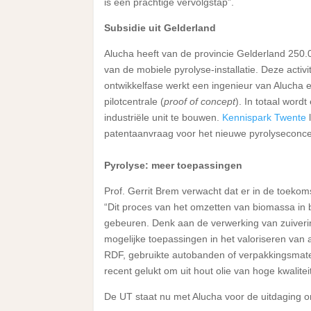
is een prachtige vervolgstap”.
Subsidie uit Gelderland
Alucha heeft van de provincie Gelderland 250.
van de mobiele pyrolyse-installatie. Deze acti
ontwikkelfase werkt een ingenieur van Alucha e
pilotcentrale (
proof of concept
). In totaal word
industriële unit te bouwen.
Kennispark Twente
l
patentaanvraag voor het nieuwe pyrolyseconcep
Pyrolyse: meer toepassingen
Prof. Gerrit Brem verwacht dat er in de toek
“Dit proces van het omzetten van biomassa in b
gebeuren. Denk aan de verwerking van zuivering
mogelijke toepassingen in het valoriseren van
RDF, gebruikte autobanden of verpakkingsmateri
recent gelukt om uit hout olie van hoge kwalitei
De UT staat nu met Alucha voor de uitdaging om