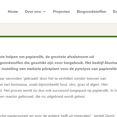
Home
Over ons
Projecten
Biogrondstoffen
En
rie helpen om papierslib, de grootste afvalstroom uit
 grondstoffen die geschikt zijn voor hergebruik. Het bedrijf Aluch
nstelling een mobiele pilotplant voor de pyrolyse van papierslib
paar seconden ‘gekraakt’ door het te verhitten zonder toevoer van
se van biomassa, zoals bijvoorbeeld hout, stro, gras of algen. Hier
 Het proces wordt nu dus ook succesvol toegepast op papierslib. In h
n reactor gebouwd, die nu uitgebreid wordt getest.
sche papiervezels en voor de andere helft uit mineralen”, vertelt Gerrit