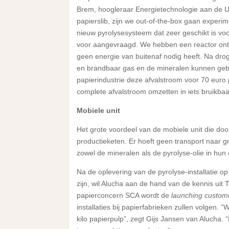
Brem, hoogleraar Energietechnologie aan de U
papierslib, zijn we out-of-the-box gaan exper
nieuw pyrolysesysteem dat zeer geschikt is voo
voor aangevraagd. We hebben een reactor ontwi
geen energie van buitenaf nodig heeft. Na drog
en brandbaar gas en de mineralen kunnen gebr
papierindustrie deze afvalstroom voor 70 eur
complete afvalstroom omzetten in iets bruikbaa
Mobiele unit
Het grote voordeel van de mobiele unit die doo
productieketen. Er hoeft geen transport naar gr
zowel de mineralen als de pyrolyse-olie in hun
Na de oplevering van de pyrolyse-installatie o
zijn, wil Alucha aan de hand van de kennis uit
papierconcern SCA wordt de
launching custom
installaties bij papierfabrieken zullen volgen.
kilo papierpulp”, zegt Gijs Jansen van Alucha. “