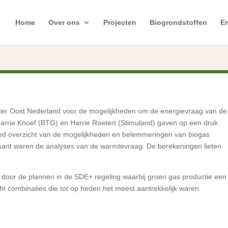
Home
Over ons
Projecten
Biogrondstoffen
En
ster Oost Nederland voor de mogelijkheden om de energievraag van de
arrie Knoef (BTG) en Harrie Roetert (Stimuland) gaven op een druk
ed overzicht van de mogelijkheden en belemmeringen van biogas
ssant waren de analyses van de warmtevraag. De berekeningen lieten
 door de plannen in de SDE+ regeling waarbij groen gas productie een
ht combinaties die tot op heden het meest aantrekkelijk waren.