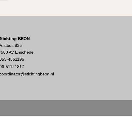
Stichting BEON
Postbus 835
7500 AV Enschede
053-4861195
06-51121817
coordinator@stichtingbeon.nl