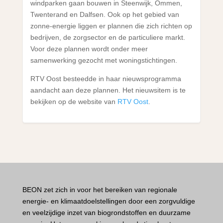
windparken gaan bouwen in Steenwijk, Ommen,
Twenterand en Dalfsen. Ook op het gebied van
zonne-energie liggen er plannen die zich richten op
bedrijven, de zorgsector en de particuliere markt.
Voor deze plannen wordt onder meer
samenwerking gezocht met woningstichtingen.
RTV Oost besteedde in haar nieuwsprogramma
aandacht aan deze plannen. Het nieuwsitem is te
bekijken op de website van
RTV Oost
.
BEON zet zich in voor het bereiken van regionale
energie- en klimaatdoelstellingen door een zorgvuldige
en veelzijdige inzet van biogrondstoffen en duurzame