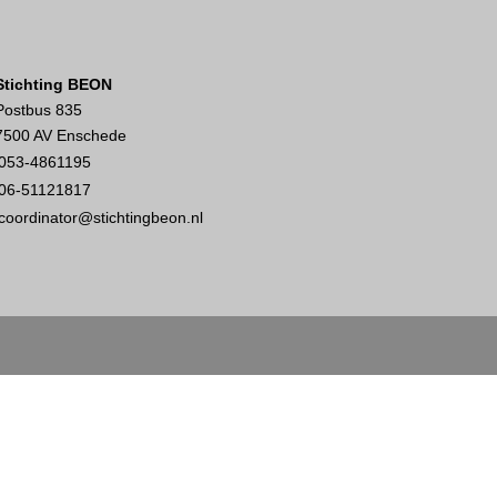
Stichting BEON
Postbus 835
7500 AV Enschede
053-4861195
06-51121817
coordinator@stichtingbeon.nl